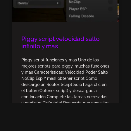
Piggy script velocidad salto
infinito y mas
Piggy script funciones y mas Uno de los
mejores scripts para piggy, muchas funciones
y más Características: Velocidad Poder Salto
NoClip Esp Y más! obtener script Como
descargo un Roblox Script Solo haga clic en
el botón (Obtener script) y descargue a
continuación Complete las tareas necesarias
y continúe Disfrutalo! Recuerda que necesitas
un ejecutor antes de usar scripts, solo
instálate alguno de los Roblox Exploit que
hay o puedes usar este de abajo, Vega x si
deseas. descargar vega x Te dejare un